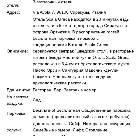
3-звездочный отель
отеля:
Адрес:
Via Avola 7, 96100 Сиракузы, Италия
Отель Scala Greca находится в 20 минутах езды
от пляжа и в 5 км от центра города Сиракузы и
острова Ортиджия. В распоряжении гостей
бесплатная парковка и номера с
кондиционерами.В отеле Scala Greca
Описание:
сервируется завтрак "шведский стол", в ресторане
готовят блюда местной кухни.Отель Scala Greca
расположен в 3,4 км от Археологического музея
Паоло Орси и Сантуария Мадонны-делла-
Лакрима. Неподалеку от отеля ведутся
археологические раскопки.
Еда и питье:
Ресторан, Бар, Завтрак в номер
На свежем
Сад
воздухе:
Бесплатно! Бесплатная Общественная парковка
Парковка:
на месте (предварительный заказ не требуется) .
Доставка прессы, Сейф, Номера для некурящих,
Услуги:
Семейные номера, Лифт, Отопление,